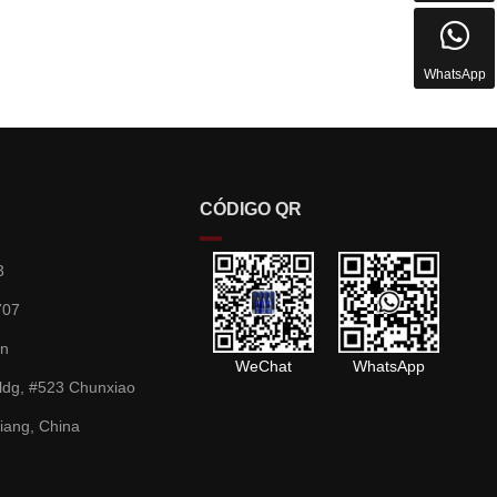

WhatsApp

TOP
CÓDIGO QR
3
707
cn
WeChat
WhatsApp
ldg, #523 Chunxiao
jiang, China