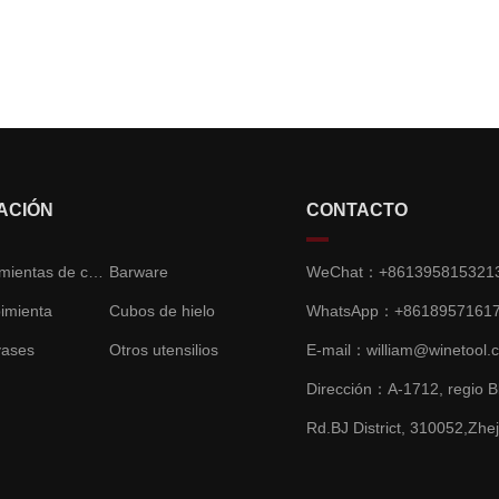
ACIÓN
CONTACTO
Vino y herramientas de champán
Barware
WeChat：+861395815321
pimienta
Cubos de hielo
WhatsApp：+8618957161
vases
Otros utensilios
E-mail：
william@winetool.
Dirección：A-1712, regio B
Rd.BJ District, 310052,Zhe