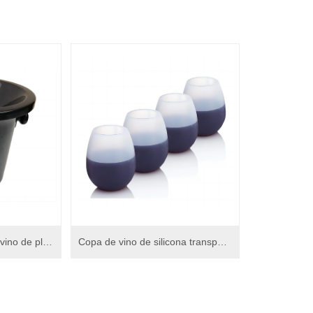
El clásico enfriador de vino de plástico escupe cubos de hielo tipo lata para la Sala de degustación con hielo
Copa de vino de silicona transparente plegable e ininterrumpida, Copa de vino sin azúcar rodando