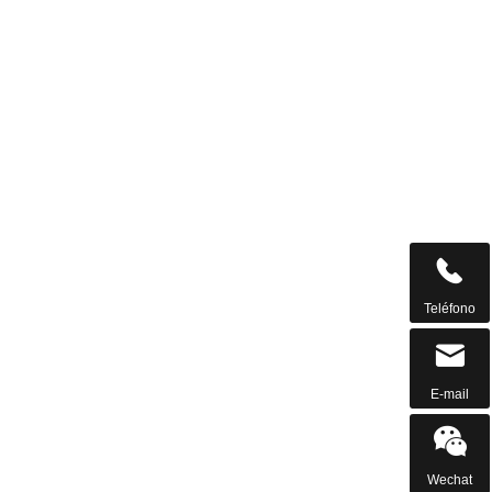

Teléfono

E-mail

Wechat