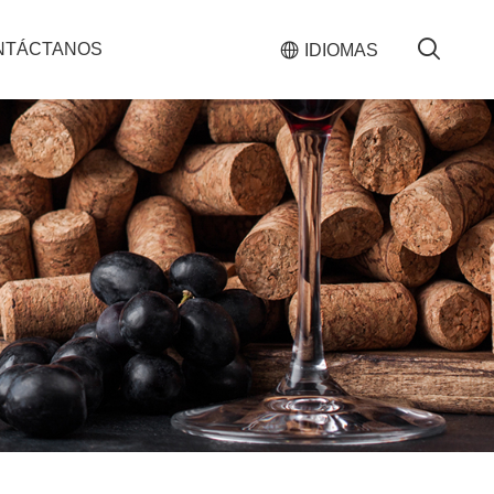

NTÁCTANOS

IDIOMAS