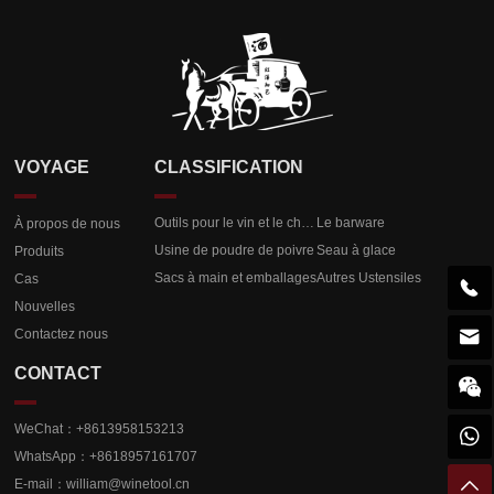
VOYAGE
CLASSIFICATION
Outils pour le vin et le champagne
Le barware
À propos de nous
Usine de poudre de poivre
Seau à glace
Produits
Sacs à main et emballages
Autres Ustensiles
Cas

Nouvelles

Contactez nous
CONTACT

WeChat：+8613958153213

WhatsApp：+8618957161707

E-mail：
william@winetool.cn