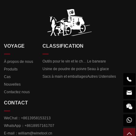
VOYAGE
CLASSIFICATION
Outils pour le vin et le champagne
Le barware
À propos de nous
Usine de poudre de poivre
Seau à glace
Produits
Sacs à main et emballages
Autres Ustensiles
Cas

Nouvelles

Contactez nous
CONTACT

WeChat：+8613958153213

WhatsApp：+8618957161707

E-mail：
william@winetool.cn