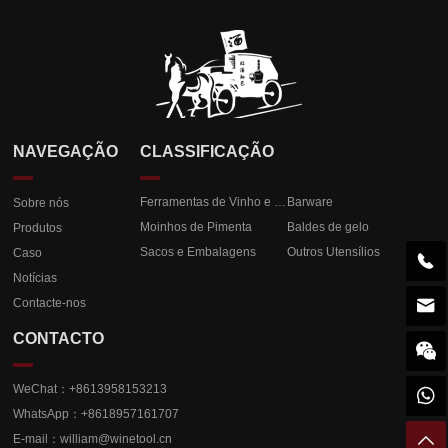
NAVEGAÇÃO
CLASSIFICAÇÃO
Ferramentas de Vinho e Champanhe
Barware
Sobre nós
Moinhos de Pimenta
Baldes de gelo
Produtos
Sacos e Embalagens
Outros Utensílios
Caso

Notícias

Contacte-nos
CONTACTO

WeChat：+8613958153213

WhatsApp：+8618957161707

E-mail：
william@winetool.cn