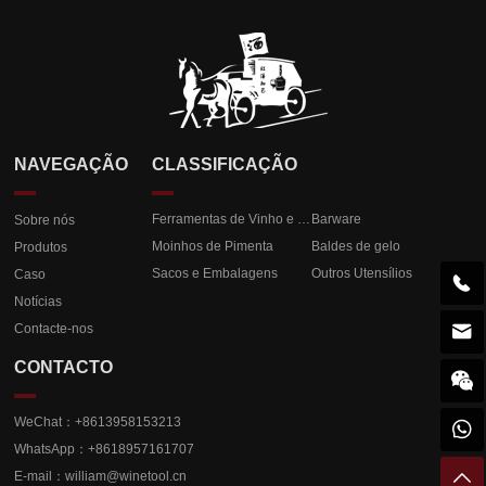
NAVEGAÇÃO
CLASSIFICAÇÃO
Ferramentas de Vinho e Champanhe
Barware
Sobre nós
Moinhos de Pimenta
Baldes de gelo
Produtos
Sacos e Embalagens
Outros Utensílios
Caso

Notícias

Contacte-nos
CONTACTO

WeChat：+8613958153213

WhatsApp：+8618957161707

E-mail：
william@winetool.cn